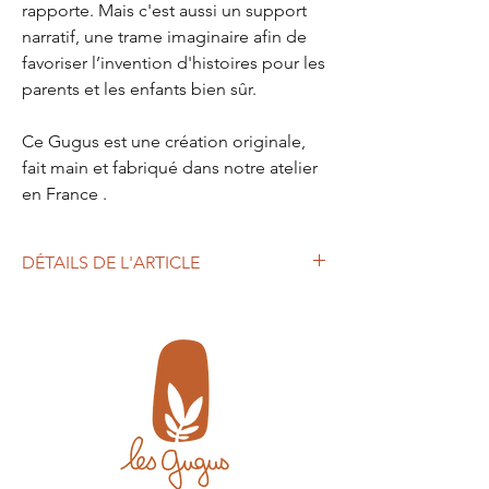
rapporte. Mais c'est aussi un support
narratif, une trame imaginaire afin de
favoriser l’invention d'histoires pour les
parents et les enfants bien sûr.
Ce Gugus est une création originale,
fait main et fabriqué dans notre atelier
en France .
DÉTAILS DE L'ARTICLE
MESURES :
Des pieds aux oreilles : 60 cm / 24 IN
Tour de taille : 66 cm / 26 IN
MATIÈRES:
Laine biologique
Coton biologique certifié GOTS
Rembourrage : ouate siliconée certifiée
Oeko-tex standard 100 fabriquée en France